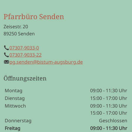
Pfarrbüro Senden
Zeisestr. 20
89250 Senden
07307-9033-0
Telefon
07307-9033-22
Mobil
pg.senden@bistum-augsburg.de
E-Mail
Öffnungszeiten
Wochentage / Monate
Öffnungszeiten / Hinweise
Montag
09:00 - 11:30 Uhr
Dienstag
15:00 - 17:00 Uhr
Mittwoch
09:00 - 11:30 Uhr
15:00 - 17:00 Uhr
Donnerstag
Geschlossen
Freitag
09:00 - 11:30 Uhr