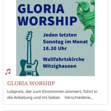
standen bisher auf dem Programm, dazu
Geprächsabende, manchmal auch mit BBQ oder
Whiskyprobe. Wer will, kann jederzeit dazu
kommen..
GLORIA WORSHIP
Lobpreis, der zum Einstimmen animiert, führt in
die Anbetung und ins Gebet. Verschiedene
Musikgruppen in Witzighausen bereichern die
Gottesdienste In Bloom: Diese Combo (junge