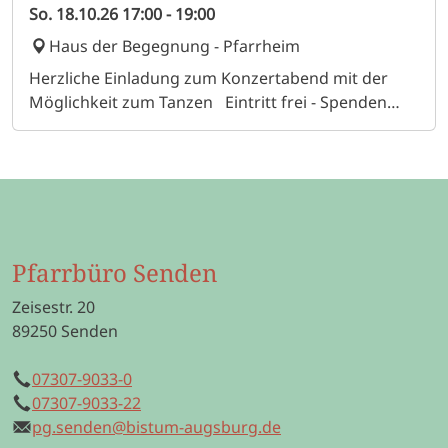
So.
18.10.26
17:00
-
19:00
Haus der Begegnung - Pfarrheim
Herzliche Einladung zum Konzertabend mit der
Möglichkeit zum Tanzen Eintritt frei - Spenden
erbeten
Pfarrbüro Senden
Zeisestr. 20
89250 Senden
07307-9033-0
Telefon
07307-9033-22
Mobil
pg.senden@bistum-augsburg.de
E-Mail