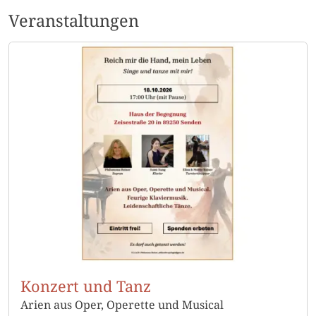
Mitwirken bei den Choraktivitäten sind erwünscht.
um eine Woche. 15:00 - 17:00 Uhr
Veranstaltungen
Ansprechpartner: Christina Riedl 07307 951094
Wolfgang Beck 07307 5107
Konzert und Tanz
Arien aus Oper, Operette und Musical