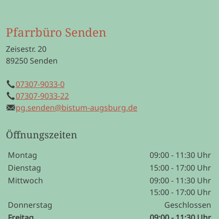
Pfarrbüro Senden
Zeisestr. 20
89250 Senden
07307-9033-0
Telefon
07307-9033-22
Mobil
pg.senden@bistum-augsburg.de
E-Mail
Öffnungszeiten
Wochentage / Monate
Öffnungszeiten / Hinweise
Montag
09:00 - 11:30 Uhr
Dienstag
15:00 - 17:00 Uhr
Mittwoch
09:00 - 11:30 Uhr
15:00 - 17:00 Uhr
Donnerstag
Geschlossen
Freitag
09:00 - 11:30 Uhr