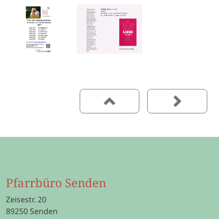
Pfarrbüro Senden
Zeisestr. 20
89250 Senden